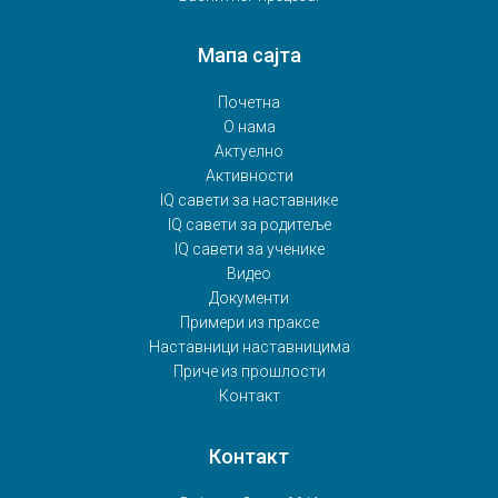
Мапа сајта
Почетна
О нама
Актуелно
Активности
IQ савети за наставнике
IQ савети за родитеље
IQ савети за ученике
Видео
Документи
Примери из праксе
Наставници наставницима
Приче из прошлости
Контакт
Контакт