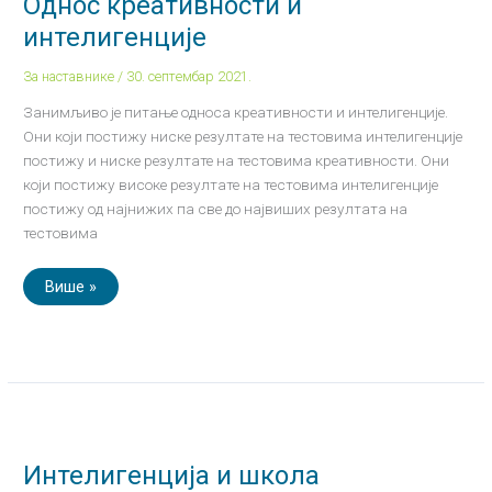
Однос креативности и
интелигенције
За наставнике
/
30. септембар 2021.
Занимљиво је питање односа креативности и интелигенције.
Они који постижу ниске резултате на тестовима интелигенције
постижу и ниске резултате на тестовима креативности. Они
који постижу високе резултате на тестовима интелигенције
постижу од најнижих па све до највиших резултата на
тестовима
Више »
Интелигенција
и
школа
Интелигенција и школа