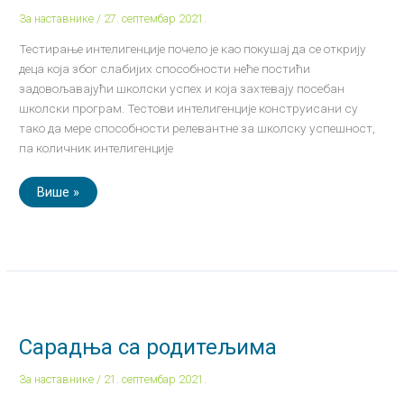
За наставнике
/
27. септембар 2021.
Тестирање интелигенције почело је као покушај да се открију
деца која због слабијих способности неће постићи
задовољавајући школски успех и која захтевају посебан
школски програм. Тестови интелигенције конструисани су
тако да мере способности релевантне за школску успешност,
па количник интелигенције
Више »
Сарадња
са
родитељима
Сарадња са родитељима
За наставнике
/
21. септембар 2021.