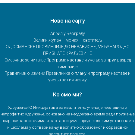
Ново на сајту
Април у Београду
Велики жупан – монах – светитељ
ОД ОСМАНСКЕ ПРОВИНЦИЈЕ ДО НЕЗАВИСНЕ, МЕЂУНАРОДНО
ПРИЗНАТЕ КРАЉЕВИНЕ
Смернице за читање Програма наставе и учења за први разред
гимназије
Правилник о измени Правилника о плану и програму наставе и
учења за гимназију
Ко смо ми?
Удружење IQ Иницијатива за квалитетно учење је невладино и
непрофитно удружење, основано на неодређено време ради пружања
подршке васпитачима и наставницима, предшколским установама
и школама у остваривању васпитно-образовног и образовно-
васпитног процеса.