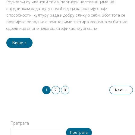
Родитељи су чланови тима, партнери наставницима на
заједничком задатку: у помоћи деци да развију своје
способности, културу рада и добру слику о себи. Због тога се
развијена сарадња с родитељима третира као једна од битних
одредница опште педагошки ефикасне успешне
Више »
1
2
3
Next
→
Претрага
Претрага