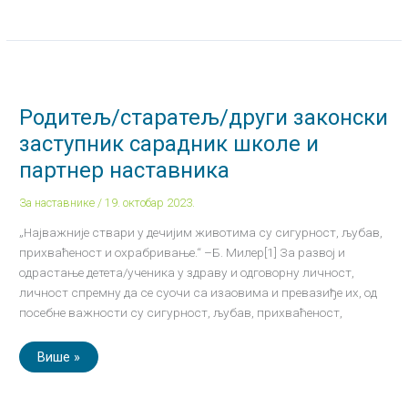
Родитељ/
старатељ/
други
законски
Родитељ/старатељ/други законски
заступник
сарадник
заступник сарадник школе и
школе
и
партнер наставника
партнер
наставника
За наставнике
/
19. октобар 2023.
„Најважније ствари у дечијим животима су сигурност, љубав,
прихваћеност и охрабривање.“ –Б. Милер[1] За развој и
одрастање детета/ученика у здраву и одговорну личност,
личност спремну да се суочи са изаовима и превазиђе их, од
посебне важности су сигурност, љубав, прихваћеност,
Више »