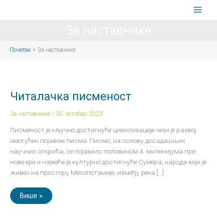
Пређи
на
садржај
За наставнике
Почетак
За наставнике
Читалачка
писменост
Читалачка писменост
За наставнике
/
30. октобар 2023.
Писменост је кључно достигнуће цивилизације чији је развој
омогућен појавом писма. Писмо, на основу досадашњих
научних открића, се појавило половином 4. миленијума пре
нове ере и највеће је културно достигнуће Сумера, народа који је
живео на простору Месопотамије, између река […]
Више »