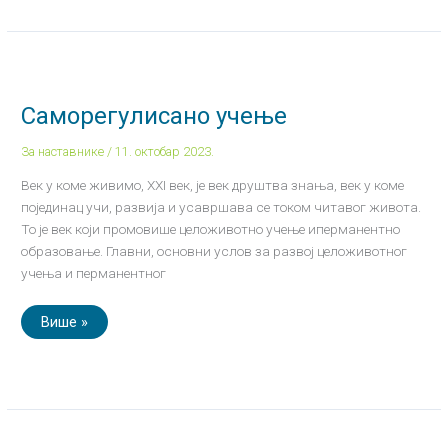
Саморегулисано
учење
Саморегулисано учење
За наставнике
/
11. октобар 2023.
Век у коме живимо, XXI век, је век друштва знања, век у коме
појединац учи, развија и усавршава се током читавог живота.
То је век који промовише целоживотно учење иперманентно
образовање. Главни, основни услов за развој целоживотног
учења и перманентног
Више »
Oд