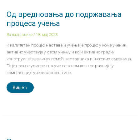
вредновања
до
подржавања
Oд вредновања до подржавања
процеса
учења
процеса учења
За наставнике
/
18. мај 2023.
Квалитетан процес наставе и учења је процес у коме ученик
активно учествује у свом учењу и који активно гради/
конструише знања уз помоћ наставника и његових смерница.
То је процес усмерен на учење током кога се развијају
компетенције ученика и вештине
Више »
Однос
креативности
и
интелигенције