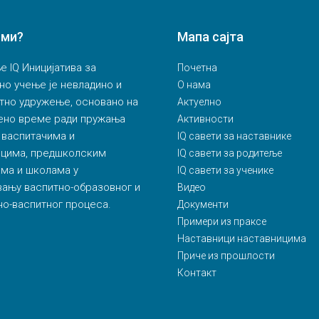
 ми?
Мапа сајта
 IQ Иницијатива за
Почетна
но учење је невладино и
О нама
тно удружење, основано на
Актуелно
ено време ради пружања
Активности
 васпитачима и
IQ савети за наставнике
ицима, предшколским
IQ савети за родитеље
ма и школама у
IQ савети за ученике
ању васпитно-образовног и
Видео
о-васпитног процеса.
Документи
Примери из праксе
Наставници наставницима
Приче из прошлости
Контакт