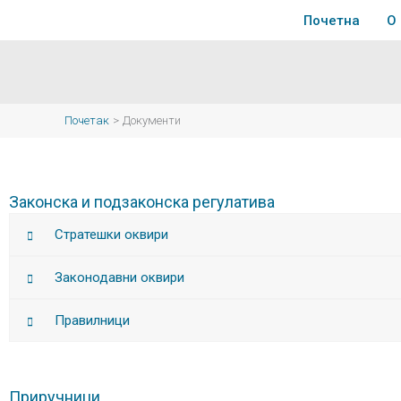
Пређи
Почетна
О
на
садржај
Почетак
Документи
Законска и подзаконска регулатива
Стратешки оквири
Законодавни оквири
Правилници
Приручници