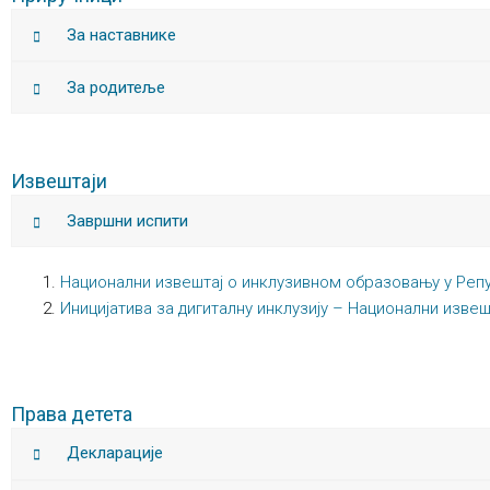
За наставнике
За родитеље
Извештаји
Завршни испити
Национални извештај о инклузивном образовању у Репу
Иницијатива за дигиталну инклузију – Национални извеш
Права детета
Декларације