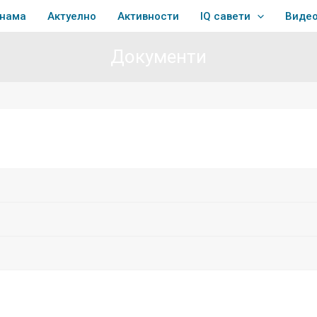
 нама
Актуелно
Активности
IQ савети
Виде
Документи