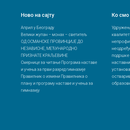
Ново на сајту
Ко смо
Удружење
Април у Београду
квалитет
Велики жупан – монах – светитељ
непрофи
ОД ОСМАНСКЕ ПРОВИНЦИЈЕ ДО
неодређ
НЕЗАВИСНЕ, МЕЂУНАРОДНО
подршке
ПРИЗНАТЕ КРАЉЕВИНЕ
наставн
Смернице за читање Програма наставе
установа
и учења за први разред гимназије
остварив
Правилник о измени Правилника о
образовн
плану и програму наставе и учења за
гимназију