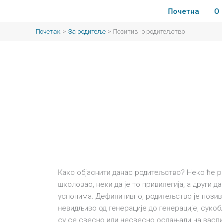
Пређи
Почетна
О
на
садржај
Почетак
За родитеље
Позитивно родитељство
Како објаснити данас родитељство? Неко ће ре
школовао, неки да је то привилегија, а други д
успонима. Дефинитивно, родитељство је позив
невидљиво од генерације до генерације, суко
су се свесно или несвесно ослањали на васп