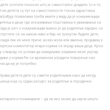
 дете осетити поносно што је самостално урадило то и то,
стом детета су пут ка самосталности током одрастања.
аграђују похвалама треба имати у виду да је комуникација
дитеља и деце где исказивање поштовања и уважавања са
Када је реч о комуникацији важно је да родитељи заједно са
пустите се на њихов ниво и бар на тренутак будите дете,
 можда лик из неке приче, возач воза или авиона, продавац у
ортски коментатор игара којима се играју ваша деца. Кроз
ју стварају се услови да невидљиве узајамне везе унутар
идиве у којима ће се временом уградити поверење као
ни да му је потребно.
права детета дати су савети родитељима како да негују
ења која су сјајан ресурс за родитеље и породично
икетирати и понижавати – да ли ико може да научи нешто