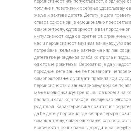
пермисивност или попустљивост, а одликује се
топлине и позитивних осећања удовољавају св
жеље и захтеве детета. Детету је дата преве
ствара однос који је емоционално преосетљив
самоконтролу, одговорност, а ван породичног
импулсивност када се сретне са ограничењима
као и пермисивност заузима занемарујући вас
потребама, жељама и захтевима или пак своји
детета где је видљива слаба контрола и подрш
од стране родитеља. Вероватно је да у недост
породице, дете ван ње ће показивати неповер
самопоштовање и усвајати правила која су св
пермисивности и занемаривању који се појављу
мање модификације преношен са колена на ко
васпитни стил који такође настаје као одгово
родитеља. Карактеристике позитивног родитељ
да ће дете у породици где се преферира поз
самоконтролу, самопоштовање, одговорност з
искрености, поштовања где родитељи негујући 