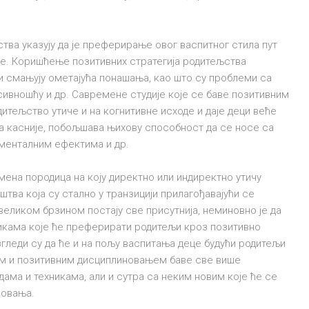
ва указују да је преферирање овог васпитног стила пут
це. Коришћење позитивних стратегија родитељства
и смањују ометајућа понашања, као што су проблеми са
ивношћу и др. Савремене студије које се баве позитивним
дитељство утиче и на когнитивне исходе и даје деци веће
а касније, побољшава њихову способност да се носе са
менталним ефектима и др.
мена породица на коју директно или индиректно утичу
штва која су стално у транзицији прилагођавајући се
еликом брзином постају све присутнија, неминовно је да
икама које ће преферирати родитељи кроз позитивно
згледи су да ће и на пољу васпитања деце будући родитељи
ом и позитивним дисциплиновањем баве све више
ама и техникама, али и сутра са неким новим које ће се
новања.