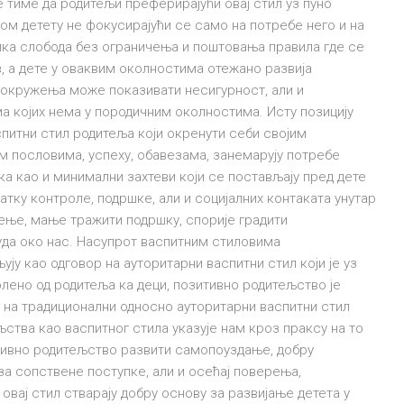
 тиме да родитељи преферирајући овај стил уз пуно
ом детету не фокусирајући се само на потребе него и на
лика слобода без ограничења и поштовања правила где се
, а дете у оваквим околностима отежанo развија
 окружења може показивати несигурност, али и
 којих нема у породичним околностима. Исту позицију
питни стил родитеља који окренути себи својим
м пословима, успеху, обавезама, занемарују потребе
ка као и минимални захтеви који се постављају пред дете
атку контроле, подршке, али и социјалних контаката унутар
ење, мање тражити подршку, спорије градити
уда око нас. Насупрот васпитним стиловима
ју као одговор на ауторитарни васпитни стил који је уз
лено од родитеља ка деци, позитивно родитељство је
р на традиционални односно ауторитарни васпитни стил
ства као васпитног стила указује нам кроз праксу на то
итивно родитељство развити самопоуздање, добру
а сопствене поступке, али и осећај поверења,
овај стил стварају добру основу за развијање детета у