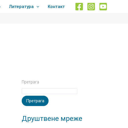
о
Литература
Контакт
Претрага
Претрага
Друштвене мреже