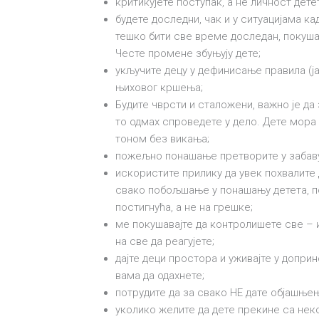
критикујете поступак, а не личност дете
будете доследни, чак и у ситуацијама ка
тешко бити све време доследан, покуша
Честе промене збуњују дете;
укључите децу у дефинисање правила (ја
њиховог кршења;
Будите чврсти и сталожени, важно је да
то одмах спроведете у дело. Дете мора 
тоном без викања;
пожељно понашање претворите у забаву и
искористите прилику да увек похвалите 
свако побољшање у понашању детета, по
постигнућа, а не на грешке;
ме покушавајте да контролишете све – 
на све да реагујете;
дајте деци простора и уживајте у доприно
вама да одахнете;
потрудите да за свако НЕ дате објашње
уколико желите да дете прекине са неко