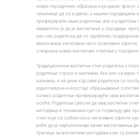
нових породичних образаца који данас фокус с
чињенице да се и данас у нашим породицама м
преферирали наши родитељи, али и родитељи н
евидентно је да је васпитање у породици пре
нас као родитеља да се одупремо традициона
имати више негативне него позитивне ефекте на
стварања нових васпитних стилова у породич
Традиционални васпитни стил родитеља у пород
родитељи строги и захтевни, без или са мало 
казнама, а на цени код ових родитеља су посл
једносмерна и изостаје објашњавање сопстве
колико родитељи преферирајући овај васпитни
осећа. Родитељи свесни да овај васпитни сти
методама и техникама где се појављују две кр
стил који са собом носе негативне ефекте н
рећи да је најпожељнији начин васпитавања д
трагања за васпитним методама које су разли