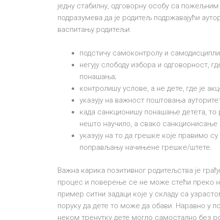
једну стабилну, одговорну особу са пожељни
подразумева да је родитељ подржавајући аутори
васпитању родитељи:
подстичу самоконтролу и самодисциплин
негују слободу избора и одговорност, г
понашања;
контролишу услове, а не дете, где је а
указују на важност поштовања ауторитет
када санкционишу понашање детета, то р
нешто научило, а свако санкционисање
указују на то да грешке које правимо с
поправљању начињене грешке/штете.
Важна карика позитивног родитељства је грађ
процес и поверење се не може стећи преко ноћ
пример ситни задаци које у складу са узрас
поруку да дете то може да обави. Наравно у по
неком тренутку дете могло самостално без р