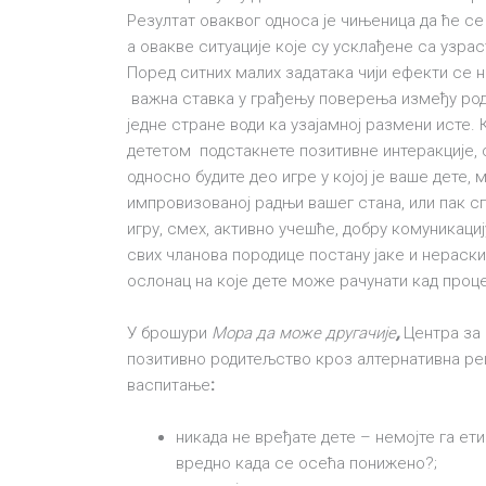
Резултат оваквог односа је чињеница да ће се
а овакве ситуације које су усклађене са узра
Поред ситних малих задатака чији ефекти се н
важна ставка у грађењу поверења између ро
једне стране води ка узајамној размени исте. 
дететом подстакнете позитивне интеракције, с
односно будите део игре у којој је ваше дете,
импровизованој радњи вашег стана, или пак сп
игру, смех, активно учешће, добру комуникаци
свих чланова породице постану јаке и нераск
ослонац на које дете може рачунати кад проце
У брошури
Мора да може другачије
,
Центра за 
позитивно родитељство кроз алтернативна реш
васпитање
:
никада не вређате дете – немојте га ет
вредно када се осећа понижено?;