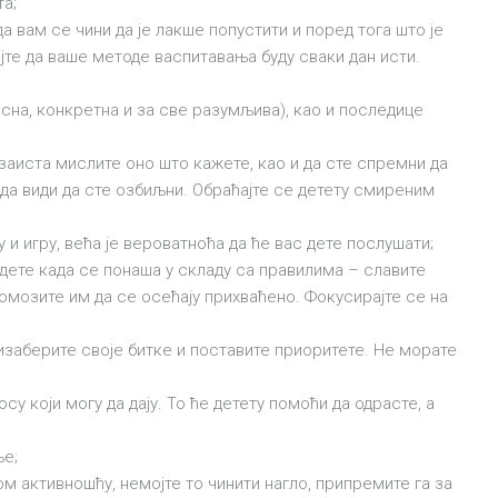
та;
да вам се чини да је лакше попустити и поред тога што је
јте да ваше методе васпитавања буду сваки дан исти.
сна, конкретна и за све разумљива), као и последице
 заиста мислите оно што кажете, као и да сте спремни да
да види да сте озбиљни. Обраћајте се детету смиреним
 игру, већа је вероватноћа да ће вас дете послушати;
дете када се понаша у складу са правилима – славите
мозите им да се осећају прихваћено. Фокусирајте се на
изаберите своје битке и поставите приоритете. Не морате
су који могу да дају. То ће детету помоћи да одрасте, а
ње;
м активношћу, немојте то чинити нагло, припремите га за