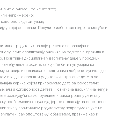
, а не о ономе што не желите;
о или непримерено;
како оно види ситуацију;
у у којој се налази. Понудите избор кад год је то могуће и
озитивног родитељства даје решења за развијање
оцесу јасно саопштавају очекивања родитеља, правила и
. Позитивна дисциплина у васпитању деце у породици
између деце и родитеља који ће бити пун узајамног
муникације и овладавање вештинама добре комуникације
блем и када га саопшти родитељима трагање детета за
начајна карика којом припремамо дете за самостално
, али и одговорност детета. Позитивна дисциплина негује
ете развијајући самопоуздање и самопроцену детета у
вању проблемских ситуација, јер се ослањају на сопствене
дисциплина у позитивном родитељству подразумева учење
, емпатији, самопоштовању, обавезама, правима као и