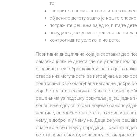
то;
говорите о ономе што желите да се деси
објасните детету зашто је нешто опасн
потражите решења заједно, питајте дете 
понудите детету више решења за ситуациј
контролишите услове, а не дете
.
Позитивна дисциплина која је саставни део п
самодисциплине детета где се у васпитном пр
ограничења уз образложење зашто је то важно
отвара низ могућности за изграђивање односа 
поштовања. Оно омогућава изградњу добре ко
које ће трајати цео живот. Када дете има про
решењима уз подршку родитеља је још једна з
доношење одлука којом негујемо самопоуздање
вештине, способности детета, његове капацит
чему је добро, а у чему не. Деца се уче реша
снаге које се негују у породици. Позитивна 
детета пристојности, ненасиљу, одговорности