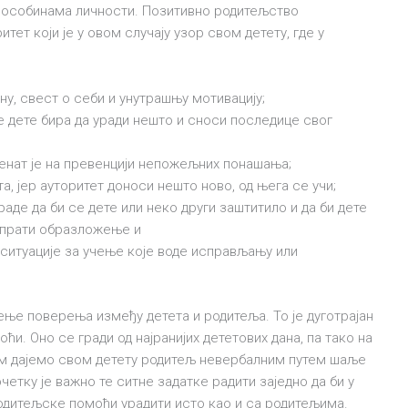
м особинама личности. Позитивно родитељство
тет који је у овом случају узор свом детету, где у
у, свест о себи и унутрашњу мотивацију;
де дете бира да уради нешто и сноси последице свог
кценат је на превенцији непожељних понашања;
а, јер ауторитет доноси нешто ново, од њега се учи;
аде да би се дете или неко други заштитило и да би дете
 прати образложење и
у ситуације за учење које воде исправљању или
ење поверења између детета и родитеља. То је дуготрајан
и. Оно се гради од најранијих дететових дана, па тако на
том дајемо свом детету родитељ невербалним путем шаље
четку је важно те ситне задатке радити заједно да би у
одитељске помоћи урадити исто као и са родитељима.