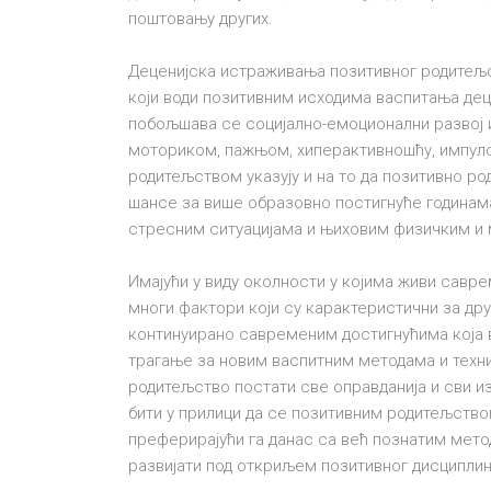
поштовању других.
Деценијска истраживања позитивног родитељст
који води позитивним исходима васпитања де
побољшава се социјално-емоционални развој 
моториком, пажњом, хиперактивношћу, импулс
родитељством указују и на то да позитивно ро
шансе за више образовно постигнуће годинам
стресним ситуацијама и њиховим физичким и 
Имајући у виду околности у којима живи савре
многи фактори који су карактеристични за дру
континуирано савременим достигнућима која в
трагање за новим васпитним методама и техн
родитељство постати све опрaвданија и сви и
бити у прилици да се позитивним родитељств
преферирајући га данас са већ познатим метод
развијати под откриљем позитивног дисципли