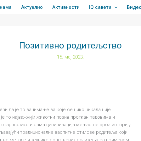
 нама
Актуелно
Активности
IQ савети
Виде
Позитивно родитељство
15. мај 2023.
ћи да је то занимање за које се нико никада није
а је то најважнији животни позив проткан падовима и
 стар колико и сама цивилизација мењао се кроз историју
бљавајући традиционалне васпитне стилове родитеља који
итне методе и технике сопствених родитеља са применом