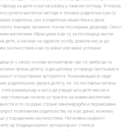
тављају на дете и његов развој у сваком погледу. И поред
огу уочити васпитне методе и технике родитеља који су
аших родитеља, као и родитељи наших бака и дека,
трпело значајне промене током последњих деценија. Свест
лним васпитним обрасцима који су за последицу могли
 дете, а касније на одрaслу особу, довела нас је до
ним околностима који су мање или више успешни.
ици је у својој основи ауторитаран где се увиђа да су
топлине према детету, а дисциплину остварују претњама и
ушност и поштовање ауторитета. Комуникација је овде
них родитељских одлука детету, па се поставља питање
 стил размишљају и могу да утврде шта дете мисли и
л није пожељан почели су трагати за новим васпитним
ајности и то са једне стране занемарујући и пермисивни
асупрот позитивном родитељству за које данас можемо
еце у породичним околностима. Негативна крајност
чите од традиционалног ауторитарног стила је