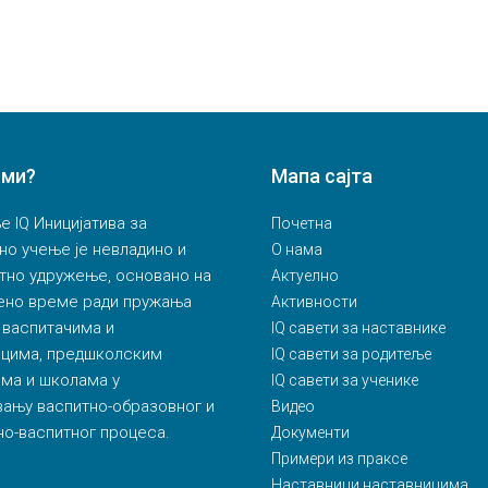
 ми?
Мапа сајта
 IQ Иницијатива за
Почетна
но учење је невладино и
О нама
тно удружење, основано на
Актуелно
ено време ради пружања
Активности
 васпитачима и
IQ савети за наставнике
ицима, предшколским
IQ савети за родитеље
ма и школама у
IQ савети за ученике
ању васпитно-образовног и
Видео
о-васпитног процеса.
Документи
Примери из праксе
Наставници наставницима