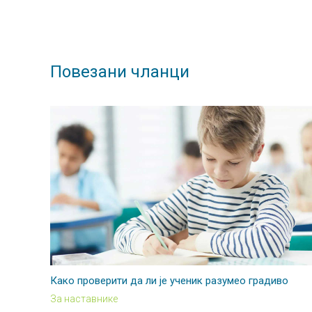
Повезани чланци
Како проверити да ли је ученик разумео градиво
За наставнике