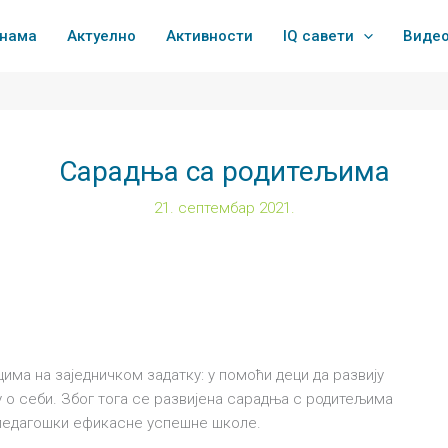
 нама
Актуелно
Активности
IQ савети
Виде
Сарадња са родитељима
21. септембар 2021.
има на заједничком задатку: у помоћи деци да развију
у о себи. Због тога се развијена сарадња с родитељима
 педагошки ефикасне успешне школе.