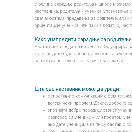
У облике сарадње родитеља и школе можемо ј
наставника, родитеља и ученика, упознавање
свечаностима, предавања за родитеље, али и 
оријентације ученика, или пак на додатној наст
Како унапредити сарадњу са родитељ
Наставници и родитељи треба да буду природн
желе да дете буде срећно, задовољно и успешн
равноправно раде на заједничком задатку.
Шта све наставник може да уради
Успоставите комуникацију с родитељима
догоди неки проблем. Дакле, добро је 
Упознајте добро породицу сваког учени
разговор са учеником или посетом учен
ако дате ученицима да пишу састав о по
Комуникацију одржавајте током целе шк