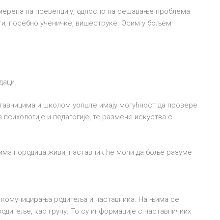
мерена на превенцију, односно на решавање проблема
ти, посебно ученичке, вишеструке. Осим у бољем
даци.
ставницима и школом уопште имају могућност да провере
 психологије и педагогије, те размене искуства с
јима породица живи, наставник ће моћи да боље разуме
к комуницирања родитеља и наставника. На њима се
одитеље, као групу. То су информације с наставничких