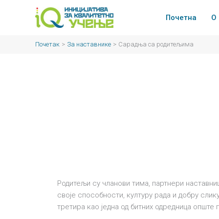
Пређи
на
Почетна
О
садржај
Почетак
За наставнике
Сарадња са родитељима
Родитељи су чланови тима, партнери наставниц
своје способности, културу рада и добру слик
третира као једна од битних одредница опште