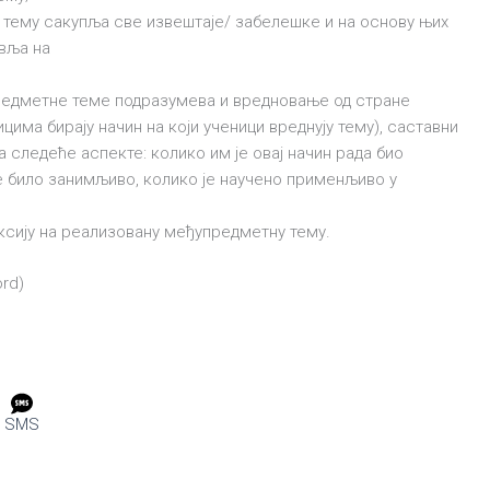
 тему сакупља све извештаје/ забелешке и на основу њих
Видео
Приче из прошлости
авља на
ходи и стандарди у
Април у Београд
редметне теме подразумева и вредновање од стране
ојекту Антологија
5. април 2026.
цима бирају начин на који ученици вреднују тему), саставни
ије српске модерне –
а следеће аспекте: колико им је овај начин рада био
. Јелена Кручичанин
је било занимљиво, колико је научено применљиво у
25. мај 2021.
ксију на реализовану међупредметну тему.
rd)
SMS