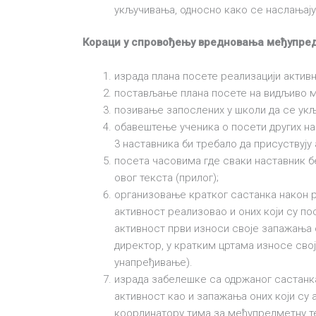
укључивања, односно како се наслањају/
Кораци у спровођењу вредновања међупред
израда плана посете реализацији актив
постављање плана посете на видљиво м
позивање запослених у школи да се укљ
обавештење ученика о посети других на
3 наставника би требало да присуствују
посета часовима где сваки наставник бе
овог текста (прилог);
организовање кратког састанка након р
активност реализовао и оних који су по
активност први износи своје запажања о
директор, у кратким цртама износе сво
унапређивање).
израда забелешке са одржаног састанка
активност као и запажања оних који с
координатору тима за међупредметну т