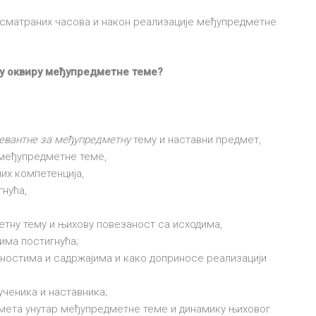
осматраних часова и након реализације међупредметне
у оквиру међупредметне теме?
левантне за међупредметну
тему и наставни предмет,
 међупредметне теме,
их компетенција,
нућа,
тну тему и њихову повезаност са исходима,
има постигнућа;
ностима и садржајима и како доприносе реализацији
ученика и наставника;
мета унутар међупредметне теме и динамику њиховог