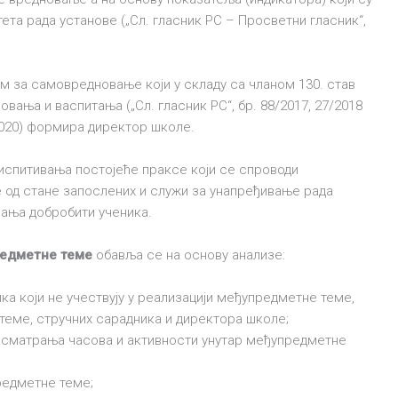
та рада установе („Сл. гласник РС – Просветни гласник“,
 за самовредновање који у складу са чланом 130. став
вања и васпитања („Сл. гласник РС“, бр. 88/2017, 27/2018
/2020) формира директор школе.
спитивања постојеће праксе који се спроводи
 од стане запослених и служи за унапређивање рада
вања добробити ученика.
редметне теме
обавља се на основу анализе:
ка који не учествују у реализацији међупредметне теме,
и теме, стручних сарадника и директора школе;
осматрања часова и активности унутар међупредметне
редметне теме;