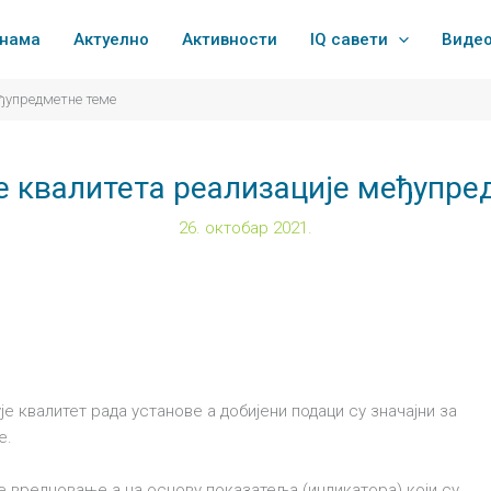
 нама
Актуелно
Активности
IQ савети
Виде
ђупредметне теме
 квалитета реализације међупре
26. октобар 2021.
 квалитет рада установе а добијени подаци су значајни за
е.
вредновање а на основу показатеља (индикатора) који су