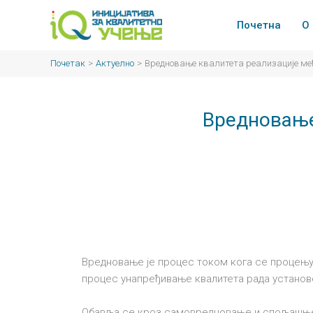
Пређи
на
Почетна
О
садржај
Почетак
Актуелно
Вредновање квалитета реализације ме
Вредновање
Вредновање је процес током кога се процењује
процес унапређивање квалитета рада установ
Обавља се кроз самовредновање и спољашње 