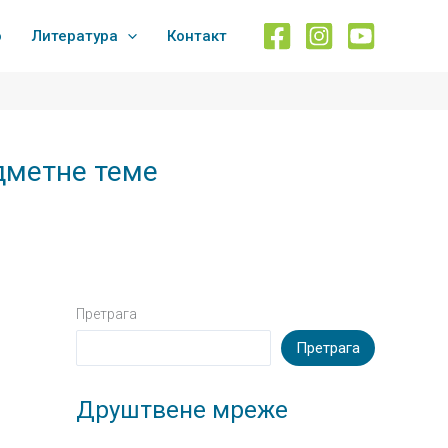
о
Литература
Контакт
дметне теме
Претрага
Претрага
Друштвене мреже