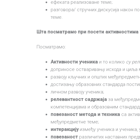
ефеката реализоване теме;
разговора/ стручних дискусија након п
теме.
Шта посматрамо при посети активностима 
Посматрамо:
Активности ученика
и то колико
су ре
доприносе остваривању исхода и циља
развоју кључних и општих међупредметн
достизању образовних стандарда постиг
личном развоју ученика;
релевантност садржаја
за међупредме
компетенцијама и образовним стандард
повезаност метода и техника
са актив
међупредметне теме;
интеракцију
између ученика и ученика, 
повезаност
различитих наставних пред