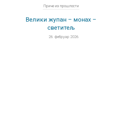
Приче из прошлости
П
у
Велики жупан – монах –
О
светитељ
ПР
26. фебруар 2026.
М
ПРИЗН