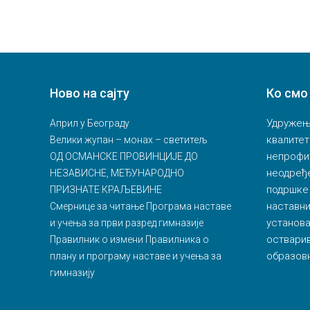
Ново на сајту
Ко смо
Удружење
Април у Београду
квалитет
Велики жупан – монах – светитељ
непрофи
ОД ОСМАНСКЕ ПРОВИНЦИЈЕ ДО
неодређ
НЕЗАВИСНЕ, МЕЂУНАРОДНО
подршке
ПРИЗНАТЕ КРАЉЕВИНЕ
наставн
Смернице за читање Програма наставе
установа
и учења за први разред гимназије
остварив
Правилник о измени Правилника о
образовн
плану и програму наставе и учења за
гимназију