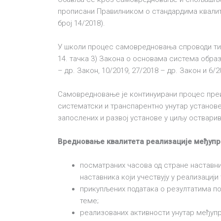
прописани Правилником о стандардима квалите
број 14/2018).
У школи процес самовредновања спроводи тим
14. тачка 3) Закона о основама система образо
– др. Закон, 10/2019, 27/2018 – др. Закон и 6
Самовредновање је континуирани процес преи
систематски и транспарентно унутар установе
запослених и развој установе у циљу оствари
Вредновање квалитета реализације међуп
посматраних часова од стране наставни
наставника који учествују у реализациј
прикупљених података о резултатима п
теме;
реализованих активности унутар међуп