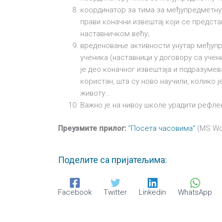
координатор за тима за међупредметну
Видео
прави коначни извештај који се предст
 – Др
Однос између исхода
Ис
наставничком већу;
вреденовање активности унутар међуп
ков
учења и наставних
пр
ученика (наставници у договору са учени
садржаја – Др Љиљана
поез
је део коначног извештаја и подразумев
Левков
проф
користан, шта су ново научили, колико 
26. мај 2021.
животу…
Важно је на нивоу школе урадити рефле
Преузмите прилог:
”Посета часовима”
(MS Wo
Поделите са пријатељима:
Facebook
Twitter
Linkedin
WhatsApp