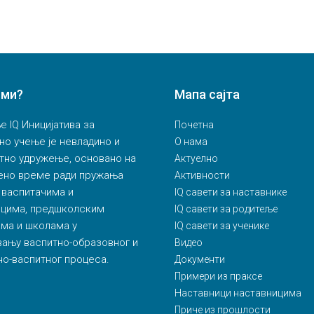
 ми?
Мапа сајта
 IQ Иницијатива за
Почетна
но учење је невладино и
О нама
тно удружење, основано на
Актуелно
ено време ради пружања
Активности
 васпитачима и
IQ савети за наставнике
ицима, предшколским
IQ савети за родитеље
ма и школама у
IQ савети за ученике
ању васпитно-образовног и
Видео
о-васпитног процеса.
Документи
Примери из праксе
Наставници наставницима
Приче из прошлости