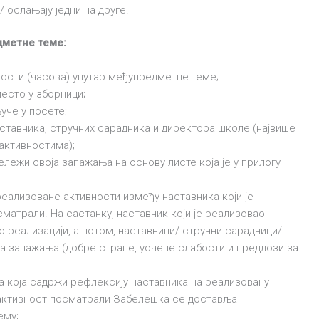
 ослањају једни на друге.
метне теме:
ности (часова) унутар међупредметне теме;
есто у зборници;
уче у посете;
ставника, стручних сарадника и директора школе (највише
 активностима);
лежи своја запажања на основу листе која је у прилогу
еализоване активности између наставника који је
сматрали. На састанку, наставник који је реализовао
 реализацији, а потом, наставници/ стручни сарадници/
ја запажања (добре стране, уочене слабости и предлози за
 која садржи рефлексију наставника на реализовану
у активност посматрали Забелешка се доставља
ему;