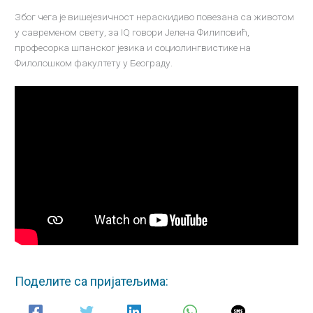
Због чега је вишејезичност нераскидиво повезана са животом
у савременом свету, за IQ говори Јелена Филиповић,
професорка шпанског језика и социолингвистике на
Филолошком факултету у Београду.
Поделите са пријатељима: