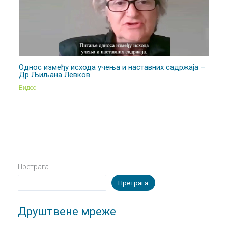
Однос између исхода учења и наставних садржаја –
Др Љиљана Левков
Видео
Претрага
Претрага
Друштвене мреже