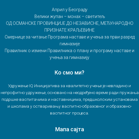
Април у Београду
Велики жупан – монах – светитељ
ОД ОСМАНСКЕ ПРОВИНЦИЈЕ ДО НЕЗАВИСНЕ, МЕЂУНАРОДНО
ПРИЗНАТЕ КРАЉЕВИНЕ
Смернице за читање Програма наставе и учења за први разред
гимназије
Правилник о измени Правилника о плану и програму наставе и
учења за гимназију
Ко смо ми?
Удружење IQ Иницијатива за квалитетно учење је невладино и
непрофитно удружење, основано на неодређено време ради пружања
подршке васпитачима и наставницима, предшколским установама
и школама у остваривању васпитно-образовног и образовно-
васпитног процеса.
Мапа сајта