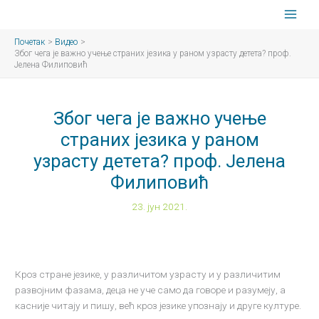
Пређи
на
садржај
Почетак
Видео
Због чега је важно учење страних језика у раном узрасту детета? проф.
Јелена Филиповић
Због чега је важно учење
страних језика у раном
узрасту детета? проф. Јелена
Филиповић
23. јун 2021.
Кроз стране језике, у различитом узрасту и у различитим
развојним фазама, деца не уче само да говоре и разумеју, а
касније читају и пишу, већ кроз језике упознају и друге културе.