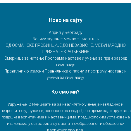
Ново на сајту
Април у Београду
Велики жупан – монах – светитељ
ОД ОСМАНСКЕ ПРОВИНЦИЈЕ ДО НЕЗАВИСНЕ, МЕЂУНАРОДНО
ПРИЗНАТЕ КРАЉЕВИНЕ
Смернице за читање Програма наставе и учења за први разред
гимназије
Правилник о измени Правилника о плану и програму наставе и
учења за гимназију
Ко смо ми?
Удружење IQ Иницијатива за квалитетно учење је невладино и
непрофитно удружење, основано на неодређено време ради пружања
подршке васпитачима и наставницима, предшколским установама
и школама у остваривању васпитно-образовног и образовно-
васпитног процеса.