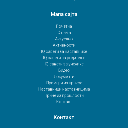
Мапа сајта
Почетна
О нама
Актуелно
Активности
IQ савети за наставнике
IQ савети за родитеље
IQ савети за ученике
Видео
Документи
Примери из праксе
Наставници наставницима
Приче из прошлости
Контакт
Контакт