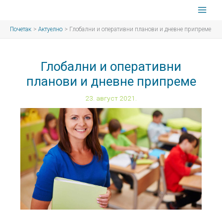
Пређи
на
садржај
Почетак
Актуелно
Глобални и оперативни планови и дневне припреме
Глобални и оперативни
планови и дневне припреме
23. август 2021.