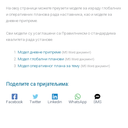
На овој страници можете преузети моделе за израду глобалних
и оперативних планова рада наставника, као и моделе за
дневне припреме.
Сви модели су усаглашени са Правилником о стандардима
квалитета рада установе.
Модел дневне припреме
(MS Word документ)
Модел глобални планови
(MS Word документ)
Модел оперативног плана за тему
(MS Word документ)
Поделите са пријатељима:
Facebook
Twitter
Linkedin
WhatsApp
SMS