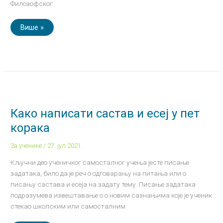
Филозофског
Више »
Како
написати
састав
и
Како написати састав и есеј у пет
есеј
у
корака
пет
корака
За ученике
/
27. јул 2021.
Кључни део ученичког самосталног учења јесте писање
задатака, било да је реч о одговарању на питања или о
писању састава и есеја на задату тему. Писање задатака
подразумева извештавање о о новим сазнањима које је ученик
стекао школским или самосталним