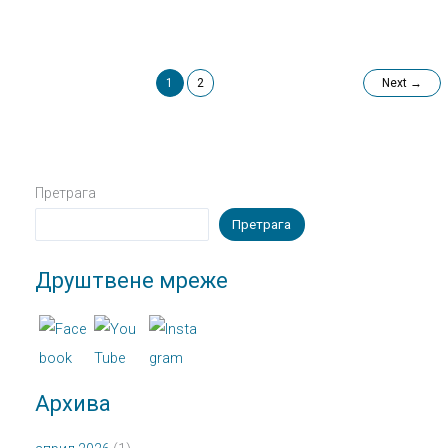
1
2
Next
→
Претрага
Претрага
Друштвене мреже
Архива