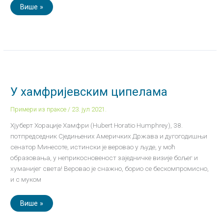
Више »
У
хамфријевским
ципелама
У хамфријевским ципелама
Примери из праксе
/
23. јул 2021.
Хјуберт Хорације Хамфри (Hubert Horatio Humphrey), 38.
потпредседник Сједињених Америчких Држава и дугогодишњи
сенатор Минесоте, истински је веровао у људе, у моћ
образовања, у неприкосновеност заједничке визије бољег и
хуманијег света! Веровао је снажно, борио се бескомпромисно,
и с муком
Више »