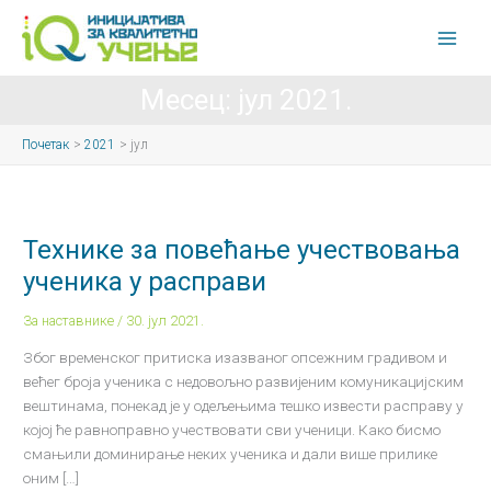
Пређи
на
садржај
Месец:
јул 2021.
Почетак
2021
јул
Технике
за
повећање
учествовања
Технике за повећање учествовања
ученика
у
ученика у расправи
расправи
За наставнике
/
30. јул 2021.
Због временског притиска изазваног опсежним градивом и
већег броја ученика с недовољно развијеним комуникацијским
вештинама, понекад је у одељењима тешко извести расправу у
којој ће равноправно учествовати сви ученици. Како бисмо
смањили доминирање неких ученика и дали више прилике
оним […]