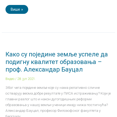
Више »
Како
су
поједине
земље
Како су поједине земље успеле да
успеле
да
подигну квалитет образовања –
подигну
квалитет
проф. Александар Бауцал
образовања
–
проф.
Видео
/
28. јул 2021.
Александар
Бауцал
Због чега поједине земље које су нама релативно сличне
остварују веома добре резултате у ПИСА истраживању? Који је
главни разлог што и након дугогодишњих реформи
образовања у нашој земљи ученици имају нижа постигнућа?
Александар Бауцал, професор Филозофског факултета у
Београду