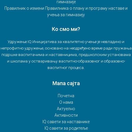
гимназије
Правилник о измени Правилника о плану и програму наставе и
учења за гимназију
Ко смо ми?
Удружење IQ Иницијатива за квалитетно учење је невладино и
непрофитно удружење, основано на неодређено време ради пружања
подршке васпитачима и наставницима, предшколским установама
и школама у остваривању васпитно-образовног и образовно-
васпитног процеса.
Мапа сајта
Почетна
О нама
Актуелно
Активности
IQ савети за наставнике
IQ савети за родитеље