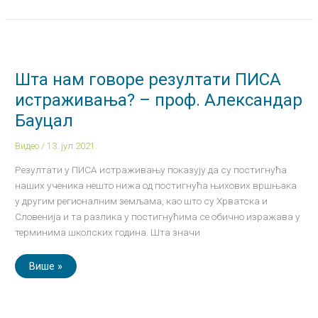
Шта
нам
говоре
резултати
Шта нам говоре резултати ПИСА
ПИСА
истраживања?
истраживања? – проф. Александар
–
проф.
Бауцал
Александар
Бауцал
Видео
/
13. јул 2021.
Резултати у ПИСА истраживању показују да су постигнућа
наших ученика нешто нижа од постигнућа њихових вршњака
у другим регионалним земљама, као што су Хрватска и
Словенија и та разлика у постигнућима се обично изражава у
терминима школских година. Шта значи
Више »