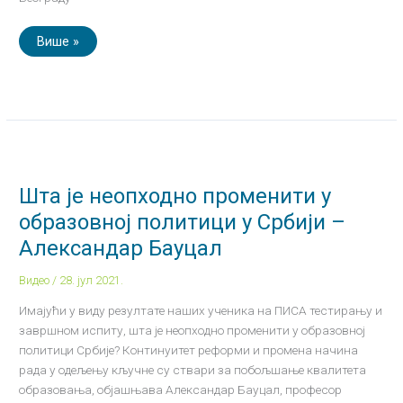
Више »
Шта
је
неопходно
променити
Шта је неопходно променити у
у
образовној
образовној политици у Србији –
политици
у
Александар Бауцал
Србији
–
Александар
Видео
/
28. јул 2021.
Бауцал
Имајући у виду резултате наших ученика на ПИСА тестирању и
завршном испиту, шта је неопходно променити у образовној
политици Србије? Континуитет реформи и промена начина
рада у одељењу кључне су ствари за побољшање квалитета
образовања, објашњава Александар Бауцал, професор