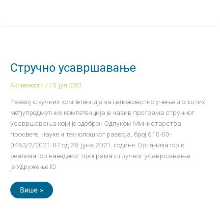
Стручно
усавршавање
Стручно усавршавање
Активности
/
15. јул 2021.
Развој кључних компетенција за целоживотно учење и општих
међупредметних компетенција је назив програма стручног
усавршавања који је одобрен Одлуком Министарства
просвете, науке и технолошког развоја, број 610-00-
0463/2/2021-07 од 28. јуна 2021. године. Организатор и
реализатор наведеног програма стручног усавршавања
је Удружење IQ
Више »