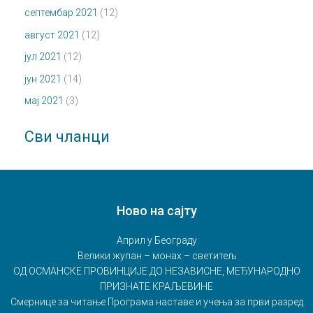
септембар 2021
(12)
август 2021
(12)
јул 2021
(12)
јун 2021
(14)
мај 2021
(3)
Сви чланци
Ново на сајту
Април у Београду
Велики жупан – монах – светитељ
ОД ОСМАНСКЕ ПРОВИНЦИЈЕ ДО НЕЗАВИСНЕ, МЕЂУНАРОДНО
ПРИЗНАТЕ КРАЉЕВИНЕ
Смернице за читање Програма наставе и учења за први разред