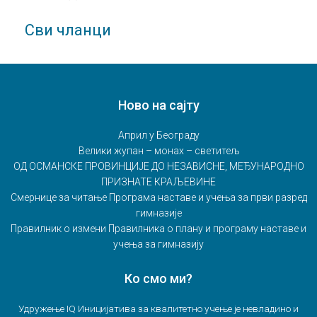
Сви чланци
Ново на сајту
Април у Београду
Велики жупан – монах – светитељ
ОД ОСМАНСКЕ ПРОВИНЦИЈЕ ДО НЕЗАВИСНЕ, МЕЂУНАРОДНО
ПРИЗНАТЕ КРАЉЕВИНЕ
Смернице за читање Програма наставе и учења за први разред
гимназије
Правилник о измени Правилника о плану и програму наставе и
учења за гимназију
Ко смо ми?
Удружење IQ Иницијатива за квалитетно учење је невладино и