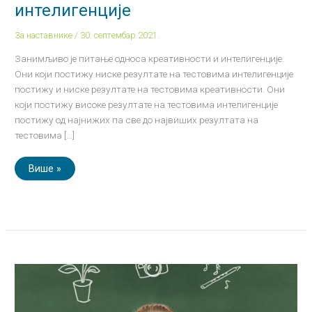
интелигенције
За наставнике
/
30. септембар 2021.
Занимљиво је питање односа креативности и интелигенције.
Они који постижу ниске резултате на тестовима интелигенције
постижу и ниске резултате на тестовима креативности. Они
који постижу високе резултате на тестовима интелигенције
постижу од најнижих па све до највиших резултата на
тестовима […]
Више »
Интелигенција
и
школа