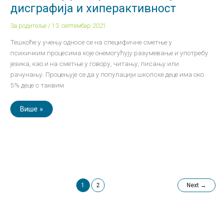
дисграфија
дисграфија и хиперактивност
и
хиперактивност
За родитеље
/
13. септембар 2021.
Тешкоће у учењу односе се на специфичне сметње у
психичким процесима које онемогућују разумевање и употребу
језика, као и на сметње у говору, читању, писању или
рачунању. Процењује се да у популацији школске деце има око
5% деце с таквим
Више »
1
2
Next
→