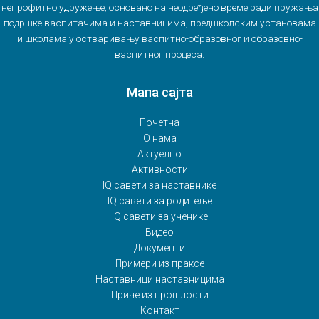
непрофитно удружење, основано на неодређено време ради пружања
подршке васпитачима и наставницима, предшколским установама
и школама у остваривању васпитно-образовног и образовно-
васпитног процеса.
Мапа сајта
Почетна
О нама
Актуелно
Активности
IQ савети за наставнике
IQ савети за родитеље
IQ савети за ученике
Видео
Документи
Примери из праксе
Наставници наставницима
Приче из прошлости
Контакт