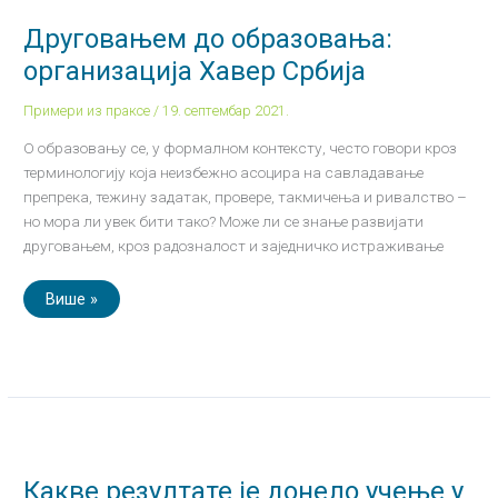
образовања:
организација
Друговањем до образовања:
Хавер
Србија
организација Хавер Србија
Примери из праксе
/
19. септембар 2021.
О образовању се, у формалном контексту, често говори кроз
терминологију која неизбежно асоцира на савладавање
препрека, тежину задатак, провере, такмичења и ривалство –
но мора ли увек бити тако? Може ли се знање развијати
друговањем, кроз радозналост и заједничко истраживање
Више »
Какве
резултате
је
донело
Какве резултате је донело учење у
учење