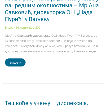
у
ванредним околностима – Мр Ана
ванредним
околностима
Савковић, директорка ОШ „Нада
–
Мр
Пурић“ у Ваљеву
Ана
Савковић,
директорка
Видео
/
16. септембар 2021.
ОШ
„Нада
Мр Ана Савковић, директорка ОШ „Нада Пурић“ у Ваљеву, за
Пурић“
у
IQ говори о почетку нове школске године, која је почела са
Ваљеву
комплетним одељењима ученика, као и резултатима учења и
достигнућима ученика у околностима које су биле ванредне.
Више »
Тешкоће
у
учењу
–
Тешкоће у учењу – дислексија,
дислексија,