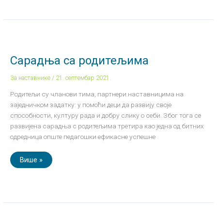
Сарадња
са
родитељима
Сарадња са родитељима
За наставнике
/
21. септембар 2021.
Родитељи су чланови тима, партнери наставницима на
заједничком задатку: у помоћи деци да развију своје
способности, културу рада и добру слику о себи. Због тога се
развијена сарадња с родитељима третира као једна од битних
одредница опште педагошки ефикасне успешне
Више »