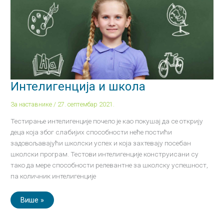
Интелигенција и школа
За наставнике
/
27. септембар 2021.
Тестирање интелигенције почело је као покушај да се открију
деца која због слабијих способности неће постићи
задовољавајући школски успех и која захтевају посебан
школски програм. Тестови интелигенције конструисани су
тако да мере способности релевантне за школску успешност,
па количник интелигенције
Више »