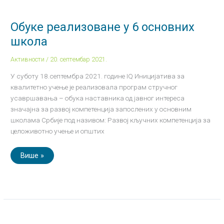
Обуке
реализоване
у
6
Обуке реализоване у 6 основних
основних
школа
школа
Активности
/
20. септембар 2021.
У суботу 18.септембра 2021. године IQ Иницијатива за
квалитетно учење је реализовала програм стручног
усавршавања – обука наставника од јавног интереса
значајна за развој компетенција запослених у основним
школама Србије под називом: Развој кључних компетенција за
целоживотно учење и општих
Више »
Друговањем
до